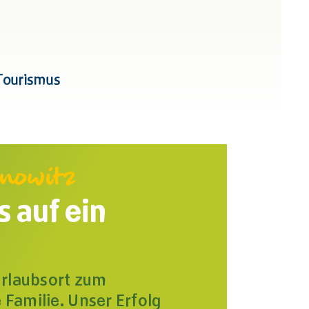
Tourismus
nnowitz
s auf ein
 Urlaubsort zum
 Familie. Unser Erfolg