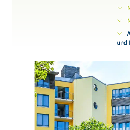
A
und 