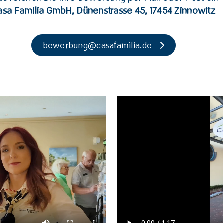
asa Familia GmbH, Dünenstrasse 45, 17454 Zinnowitz
bewerbung@casafamilia.de