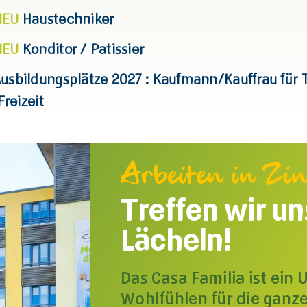
NEU
Haustechniker
NEU
Konditor / Patissier
usbildungsplätze 2027 : Kaufmann/Kauffrau für 
Freizeit
Arbeiten in Zi
Treffen wir un
Lächeln!
Das Casa Familia ist ein
Wohlfühlen für die ganze