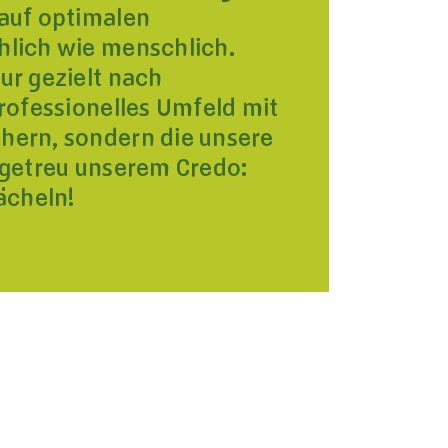
 auf optimalen
hlich wie menschlich.
ur gezielt nach
professionelles Umfeld mit
hern, sondern die unsere
 getreu unserem Credo:
ächeln!