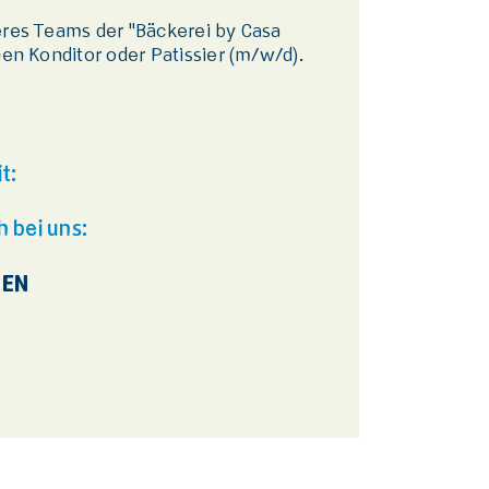
eres Teams der "Bäckerei by Casa
nen Konditor oder Patissier (m/w/d).
t:
h bei uns:
BEN