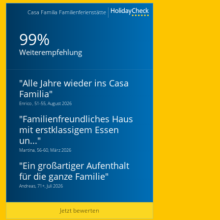
Casa Familia Familienferienstätte
99%
Weiterempfehlung
"
Alle Jahre wieder ins Casa
Familia
"
Enrico , 51-55, August 2026
"
Familienfreundliches Haus
mit erstklassigem Essen
un...
"
Martina, 56-60, März 2026
"
Ein großartiger Aufenthalt
für die ganze Familie
"
Andreas, 71+, Juli 2026
Jetzt bewerten