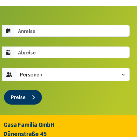
Anreisedatum
Abreisedatum
Gäste
Preise
Casa Familia GmbH
Dünenstraße 45