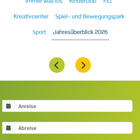
Immer was los
Kinderclub
FEZ
Kreativcenter
Spiel- und Bewegungspark
Sport
Jahresüberblick 2026
Anreisedatum
Abreisedatum