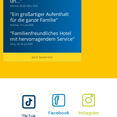
un...
"
Martina, 56-60, März 2026
"
Ein großartiger Aufenthalt
für die ganze Familie
"
Andreas, 71+, Juli 2026
"
Familienfreundliches Hotel
mit hervorragendem Service
"
Wicky, 36-40, Juli 2026
Jetzt bewerten
ine
Facebook
Instagram
Yo
TikTok