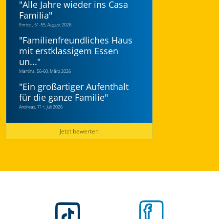
"
Alle Jahre wieder ins Casa
Familia
"
Enrico , 51-55, August 2026
"
Familienfreundliches Haus
mit erstklassigem Essen
un...
"
Martina, 56-60, März 2026
"
Ein großartiger Aufenthalt
für die ganze Familie
"
Andreas, 71+, Juli 2026
Jetzt bewerten