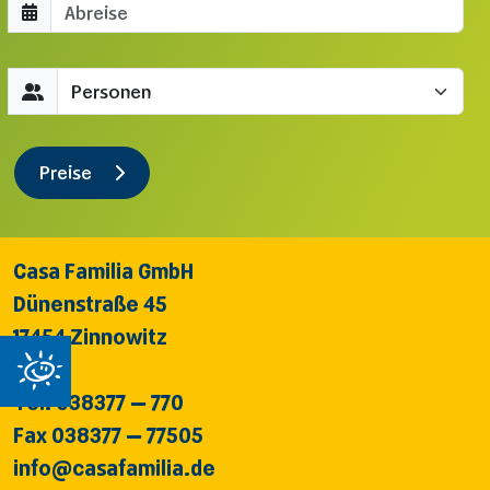
Abreisedatum
Gäste
Preise
Casa Familia GmbH
Dünenstraße 45
17454 Zinnowitz
Tel. 038377 – 770
Fax 038377 – 77505
info@casafamilia.de