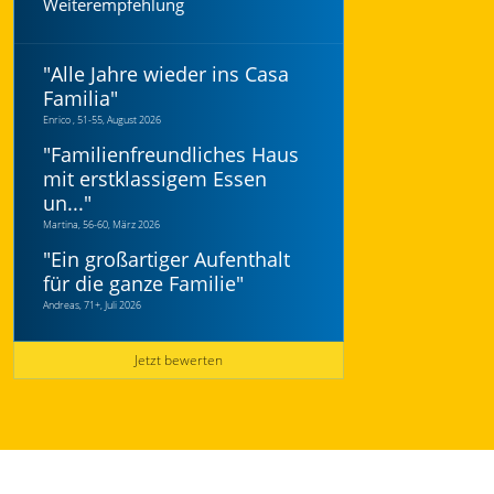
Weiterempfehlung
"
Alle Jahre wieder ins Casa
Familia
"
Enrico , 51-55, August 2026
"
Familienfreundliches Haus
mit erstklassigem Essen
un...
"
Martina, 56-60, März 2026
"
Ein großartiger Aufenthalt
für die ganze Familie
"
Andreas, 71+, Juli 2026
Jetzt bewerten